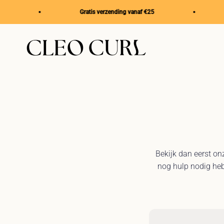
Naar inhoud
Gratis verzending vanaf €25
CleoCurl
Bekijk dan eerst o
nog hulp nodig heb